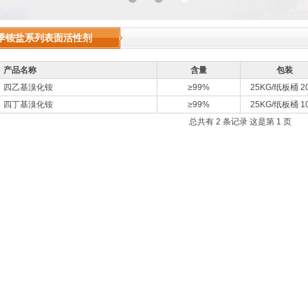
季铵盐系列表面活性剂
产品名称
含量
包装
四乙基溴化铵
≥99%
25KG/纸板桶 20
四丁基溴化铵
≥99%
25KG/纸板桶 10
总共有 2 条记录 这是第 1 页