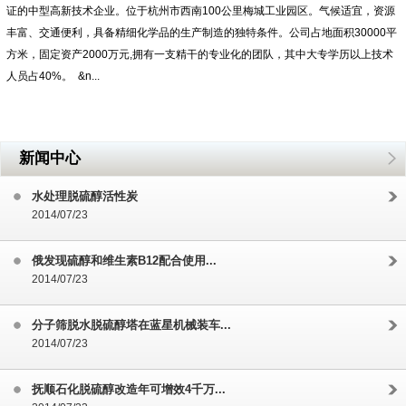
证的中型高新技术企业。位于杭州市西南100公里梅城工业园区。气候适宜，资源
丰富、交通便利，具备精细化学品的生产制造的独特条件。公司占地面积30000平
方米，固定资产2000万元,拥有一支精干的专业化的团队，其中大专学历以上技术
人员占40%。 &n...
新闻中心
水处理脱硫醇活性炭
2014/07/23
俄发现硫醇和维生素B12配合使用...
2014/07/23
分子筛脱水脱硫醇塔在蓝星机械装车...
2014/07/23
抚顺石化脱硫醇改造年可增效4千万...