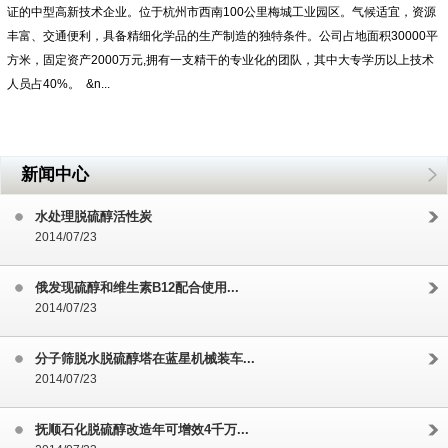
证的中型高新技术企业。位于杭州市西南100公里梅城工业园区。气候适宜，资源
丰富、交通便利，具备精细化学品的生产制造的独特条件。公司占地面积30000平
方米，固定资产2000万元,拥有一支精干的专业化的团队，其中大专学历以上技术
人员占40%。 &n...
新闻中心
水处理脱硫醇活性炭
2014/07/23
俄发现硫醇和维生素B12配合使用...
2014/07/23
分子筛脱水脱硫醇塔在蓝星机械装车...
2014/07/23
抚顺石化脱硫醇改造年可增效4千万...