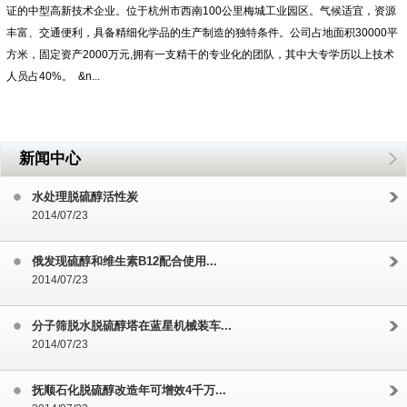
证的中型高新技术企业。位于杭州市西南100公里梅城工业园区。气候适宜，资源
丰富、交通便利，具备精细化学品的生产制造的独特条件。公司占地面积30000平
方米，固定资产2000万元,拥有一支精干的专业化的团队，其中大专学历以上技术
人员占40%。 &n...
新闻中心
水处理脱硫醇活性炭
2014/07/23
俄发现硫醇和维生素B12配合使用...
2014/07/23
分子筛脱水脱硫醇塔在蓝星机械装车...
2014/07/23
抚顺石化脱硫醇改造年可增效4千万...