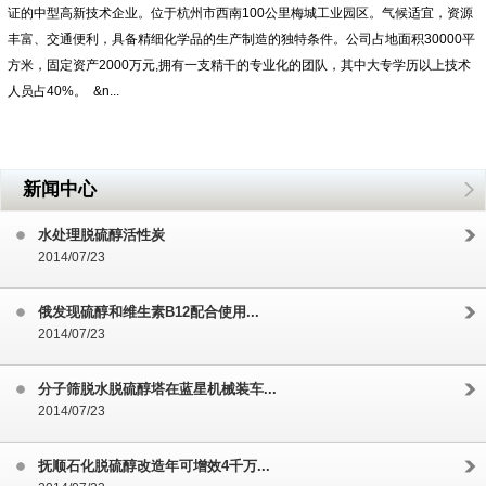
证的中型高新技术企业。位于杭州市西南100公里梅城工业园区。气候适宜，资源
丰富、交通便利，具备精细化学品的生产制造的独特条件。公司占地面积30000平
方米，固定资产2000万元,拥有一支精干的专业化的团队，其中大专学历以上技术
人员占40%。 &n...
新闻中心
水处理脱硫醇活性炭
2014/07/23
俄发现硫醇和维生素B12配合使用...
2014/07/23
分子筛脱水脱硫醇塔在蓝星机械装车...
2014/07/23
抚顺石化脱硫醇改造年可增效4千万...