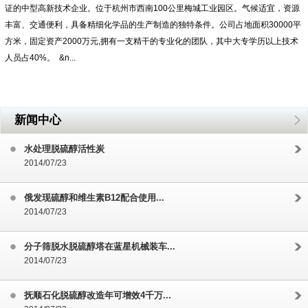
证的中型高新技术企业。位于杭州市西南100公里梅城工业园区。气候适宜，资源
丰富、交通便利，具备精细化学品的生产制造的独特条件。公司占地面积30000平
方米，固定资产2000万元,拥有一支精干的专业化的团队，其中大专学历以上技术
人员占40%。 &n...
新闻中心
水处理脱硫醇活性炭
2014/07/23
俄发现硫醇和维生素B12配合使用...
2014/07/23
分子筛脱水脱硫醇塔在蓝星机械装车...
2014/07/23
抚顺石化脱硫醇改造年可增效4千万...